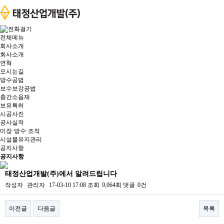
전체메뉴
회사소개
회사소개
연혁
오시는길
방수공법
보수보강공법
층간소음재
보유특허
시공사진
공사실적
미장·방수·조적
시설물유지관리
공지사항
공지사항
태정산업개발(주)에서 알려드립니다
작성자
관리자
17-03-10 17:08
조회
9,064회
댓글
0건
이전글
다음글
목록