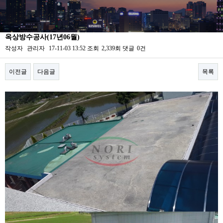
옥상방수공사(17년06월)
작성자
관리자
17-11-03 13:52
조회
2,339회
댓글
0건
이전글
다음글
목록
본문